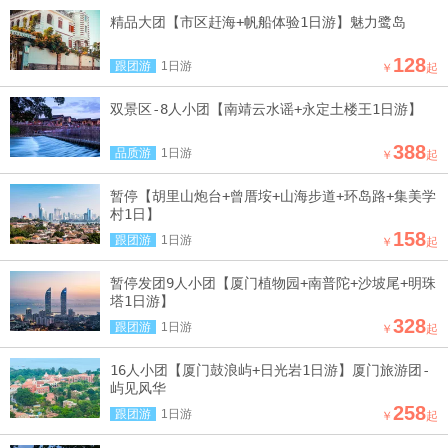
精品大团【市区赶海+帆船体验1日游】魅力鹭岛
128
跟团游
1日游
￥
起
双景区-8人小团【南靖云水谣+永定土楼王1日游】
388
品质游
1日游
￥
起
暂停【胡里山炮台+曾厝垵+山海步道+环岛路+集美学
村1日】
158
跟团游
1日游
￥
起
暂停发团9人小团【厦门植物园+南普陀+沙坡尾+明珠
塔1日游】
328
跟团游
1日游
￥
起
16人小团【厦门鼓浪屿+日光岩1日游】厦门旅游团-
屿见风华
258
跟团游
1日游
￥
起