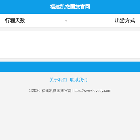
福建凯撒国旅官网
行程天数
出游方式
关于我们
联系我们
©2026 福建凯撒国旅官网 https://www.lovetly.com