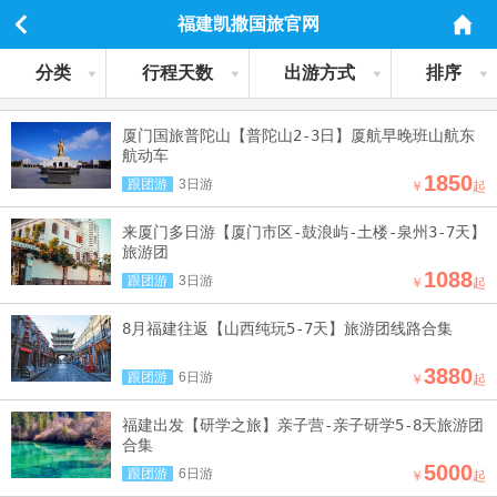
福建凯撒国旅官网
分类
行程天数
出游方式
排序
厦门国旅普陀山【普陀山2-3日】厦航早晚班山航东
航动车
1850
跟团游
3日游
￥
起
来厦门多日游【厦门市区-鼓浪屿-土楼-泉州3-7天】
旅游团
1088
跟团游
3日游
￥
起
8月福建往返【山西纯玩5-7天】旅游团线路合集
3880
跟团游
6日游
￥
起
福建出发【研学之旅】亲子营-亲子研学5-8天旅游团
合集
5000
跟团游
6日游
￥
起