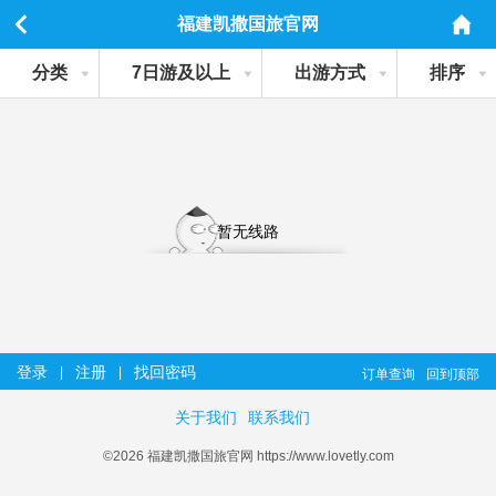
福建凯撒国旅官网
分类
7日游及以上
出游方式
排序
暂无线路
登录
注册
找回密码
|
|
订单查询
回到顶部
关于我们
联系我们
©2026 福建凯撒国旅官网 https://www.lovetly.com